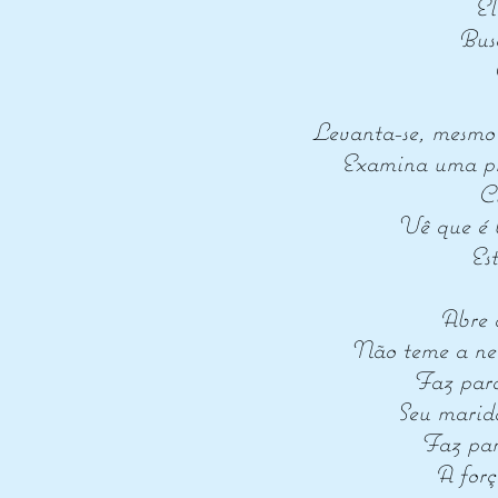
El
Busc
Levanta-se, mesmo à
Examina uma pro
Ci
Vê que é b
Es
Abre a
Não teme a neve
Faz para
Seu marido
Faz pano
A forç