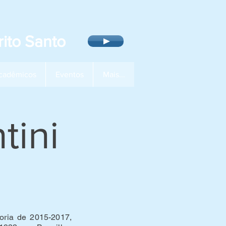
ito Santo
cadêmicos
Eventos
Mais...
tini
oria de 2015-2017,