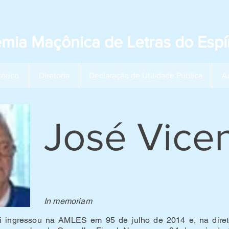
mia Maçônica de Letras do Espír
tórico
Diretoria
Declaração de Utilidade Pública
A
José Vicen
In memoriam
ni ingressou na AMLES em 95 de julho de 2014 e, na diret