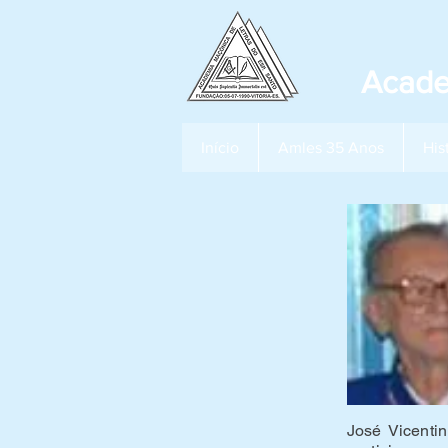
Acade
Início
Amles 35 Anos
His
José Vicenti