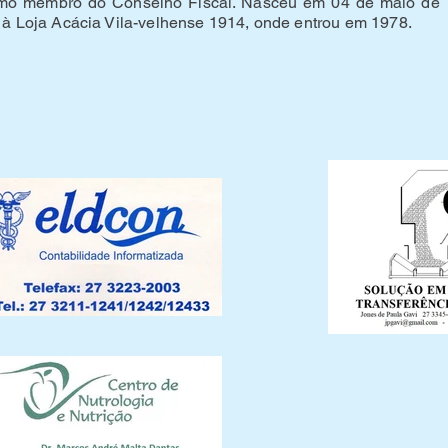
omo membro do Conselho Fiscal. Nasceu em 04 de maio de 
 à Loja Acácia Vila-velhense 1914, onde entrou em 1978.