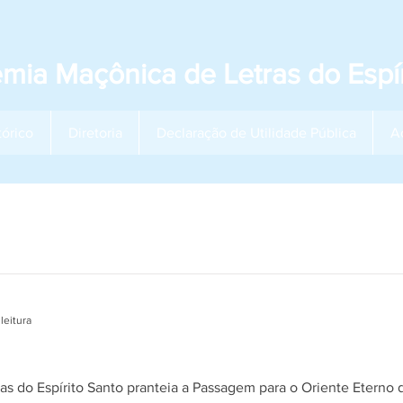
mia Maçônica de Letras do Espír
tórico
Diretoria
Declaração de Utilidade Pública
A
leitura
ara o Oriente Eterno do Sapientíssimo Irmão Alcy