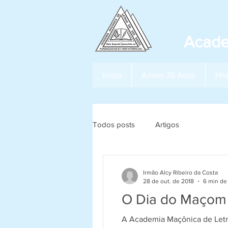
Acade
Início
Amles 35 Anos
His
Todos posts
Artigos
Irmão Alcy Ribeiro da Costa
28 de out. de 2018
6 min de 
O Dia do Maçom
A Academia Maçônica de Letras do Espírito Santo pranteia a Passagem p