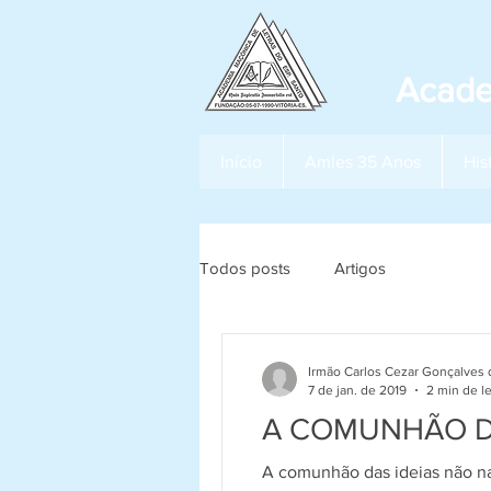
Acade
Início
Amles 35 Anos
His
Todos posts
Artigos
Irmão Carlos Cezar Gonçalves 
7 de jan. de 2019
2 min de le
A COMUNHÃO D
A comunhão das ideias não nas