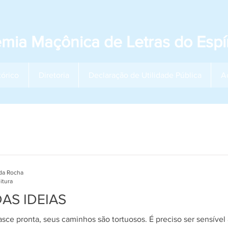
mia Maçônica de Letras do Espír
tórico
Diretoria
Declaração de Utilidade Pública
A
da Rocha
itura
AS IDEIAS
ce pronta, seus caminhos são tortuosos. É preciso ser sensível