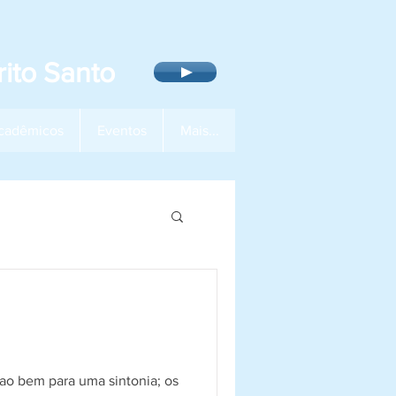
ito Santo
cadêmicos
Eventos
Mais...
 ao bem para uma sintonia; os